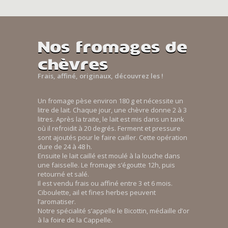
Nos fromages de
chèvres
Frais, affiné, originaux, découvrez les !
Un fromage pèse environ 180 g et nécessite un
litre de lait. Chaque jour, une chèvre donne 2 à 3
litres. Après la traite, le lait est mis dans un tank
où il refroidit à 20 degrés. Ferment et pressure
sont ajoutés pour le faire cailler. Cette opération
dure de 24 à 48 h.
Ensuite le lait caillé est moulé à la louche dans
une faisselle. Le fromage s’égoutte 12h, puis
retourné et salé.
Il est vendu frais ou affiné entre 3 et 6 mois.
Ciboulette, ail et fines herbes peuvent
l’aromatiser.
Notre spécialité s’appelle le Bicottin, médaille d’or
à la foire de la Cappelle.