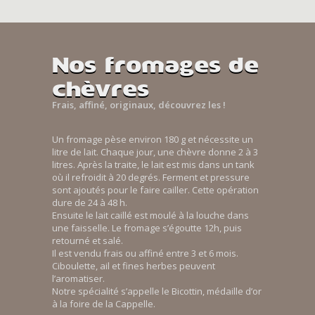
Nos fromages de
chèvres
Frais, affiné, originaux, découvrez les !
Un fromage pèse environ 180 g et nécessite un
litre de lait. Chaque jour, une chèvre donne 2 à 3
litres. Après la traite, le lait est mis dans un tank
où il refroidit à 20 degrés. Ferment et pressure
sont ajoutés pour le faire cailler. Cette opération
dure de 24 à 48 h.
Ensuite le lait caillé est moulé à la louche dans
une faisselle. Le fromage s’égoutte 12h, puis
retourné et salé.
Il est vendu frais ou affiné entre 3 et 6 mois.
Ciboulette, ail et fines herbes peuvent
l’aromatiser.
Notre spécialité s’appelle le Bicottin, médaille d’or
à la foire de la Cappelle.