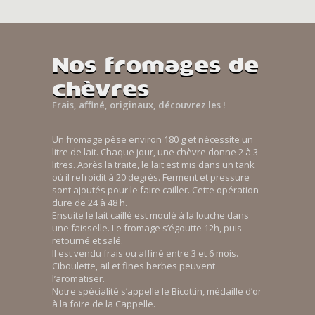
Nos fromages de
chèvres
Frais, affiné, originaux, découvrez les !
Un fromage pèse environ 180 g et nécessite un
litre de lait. Chaque jour, une chèvre donne 2 à 3
litres. Après la traite, le lait est mis dans un tank
où il refroidit à 20 degrés. Ferment et pressure
sont ajoutés pour le faire cailler. Cette opération
dure de 24 à 48 h.
Ensuite le lait caillé est moulé à la louche dans
une faisselle. Le fromage s’égoutte 12h, puis
retourné et salé.
Il est vendu frais ou affiné entre 3 et 6 mois.
Ciboulette, ail et fines herbes peuvent
l’aromatiser.
Notre spécialité s’appelle le Bicottin, médaille d’or
à la foire de la Cappelle.