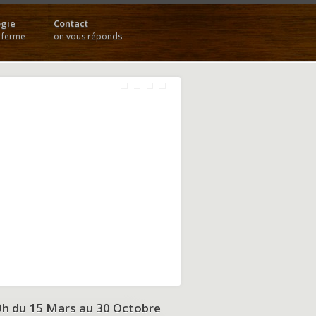
gie
Contact
a ferme
on vous réponds
9h du
15 Mars au 30 Octobre