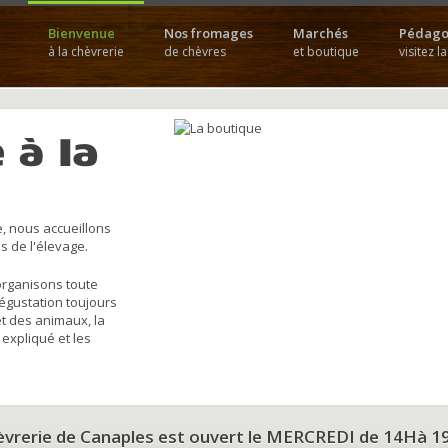
Bienvenue
Nos fromages
Marchés
Pédago
à la chèvrerie
de chèvres
et boutique
visitez l
 à la
, nous accueillons
s de l'élevage.
organisons toute
dégustation toujours
et des animaux, la
 expliqué et les
hèvrerie de Canaples est ouvert le MERCREDI de 14Hà 1