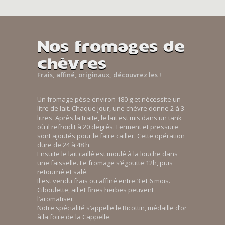
Nos fromages de
chèvres
Frais, affiné, originaux, découvrez les !
Un fromage pèse environ 180 g et nécessite un
litre de lait. Chaque jour, une chèvre donne 2 à 3
litres. Après la traite, le lait est mis dans un tank
où il refroidit à 20 degrés. Ferment et pressure
sont ajoutés pour le faire cailler. Cette opération
dure de 24 à 48 h.
Ensuite le lait caillé est moulé à la louche dans
une faisselle. Le fromage s’égoutte 12h, puis
retourné et salé.
Il est vendu frais ou affiné entre 3 et 6 mois.
Ciboulette, ail et fines herbes peuvent
l’aromatiser.
Notre spécialité s’appelle le Bicottin, médaille d’or
à la foire de la Cappelle.