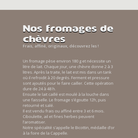
Nos fromages de
chèvres
Frais, affiné, originaux, découvrez les !
Un fromage pèse environ 180 g et nécessite un
litre de lait. Chaque jour, une chèvre donne 2 à 3
litres. Après la traite, le lait est mis dans un tank
où il refroidit à 20 degrés. Ferment et pressure
sont ajoutés pour le faire cailler. Cette opération
dure de 24 à 48 h.
Ensuite le lait caillé est moulé à la louche dans
une faisselle. Le fromage s’égoutte 12h, puis
retourné et salé.
Il est vendu frais ou affiné entre 3 et 6 mois.
Ciboulette, ail et fines herbes peuvent
l’aromatiser.
Notre spécialité s’appelle le Bicottin, médaille d’or
à la foire de la Cappelle.