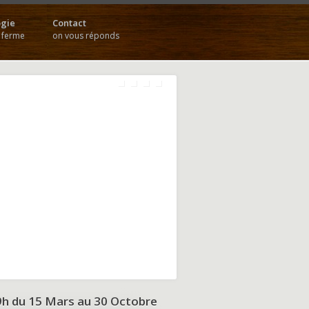
gie
Contact
a ferme
on vous réponds
9h du
15 Mars au 30 Octobre