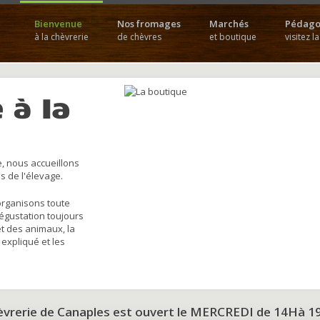
Bienvenue
Nos fromages
Marchés
Pédago
à la chèvrerie
de chèvres
et boutique
visitez l
 à la
, nous accueillons
s de l'élevage.
organisons toute
dégustation toujours
et des animaux, la
 expliqué et les
hèvrerie de Canaples est ouvert le MERCREDI de 14Hà 1