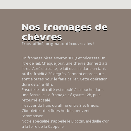
Nos fromages de
chèvres
Frais, affiné, originaux, découvrez les !
Un fromage pèse environ 180 g et nécessite un
litre de lait. Chaque jour, une chèvre donne 2 à 3
litres. Après la traite, le lait est mis dans un tank
où il refroidit à 20 degrés. Ferment et pressure
sont ajoutés pour le faire cailler. Cette opération
dure de 24 à 48 h.
Ensuite le lait caillé est moulé à la louche dans
une faisselle. Le fromage s’égoutte 12h, puis
retourné et salé.
Il est vendu frais ou affiné entre 3 et 6 mois.
Ciboulette, ail et fines herbes peuvent
l’aromatiser.
Notre spécialité s’appelle le Bicottin, médaille d’or
à la foire de la Cappelle.