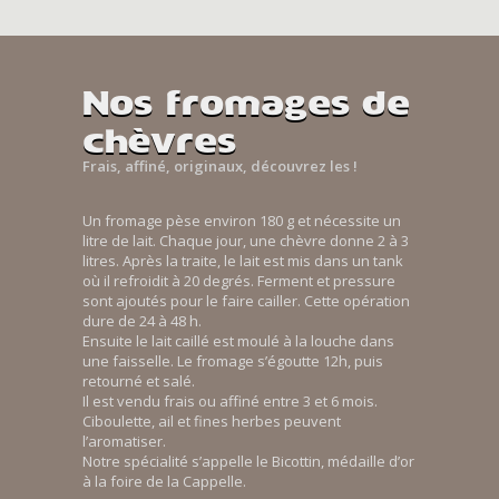
Nos fromages de
chèvres
Frais, affiné, originaux, découvrez les !
Un fromage pèse environ 180 g et nécessite un
litre de lait. Chaque jour, une chèvre donne 2 à 3
litres. Après la traite, le lait est mis dans un tank
où il refroidit à 20 degrés. Ferment et pressure
sont ajoutés pour le faire cailler. Cette opération
dure de 24 à 48 h.
Ensuite le lait caillé est moulé à la louche dans
une faisselle. Le fromage s’égoutte 12h, puis
retourné et salé.
Il est vendu frais ou affiné entre 3 et 6 mois.
Ciboulette, ail et fines herbes peuvent
l’aromatiser.
Notre spécialité s’appelle le Bicottin, médaille d’or
à la foire de la Cappelle.