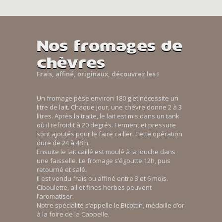
Nos fromages de
chèvres
Frais, affiné, originaux, découvrez les !
Un fromage pèse environ 180 g et nécessite un
litre de lait. Chaque jour, une chèvre donne 2 à 3
litres. Après la traite, le lait est mis dans un tank
où il refroidit à 20 degrés. Ferment et pressure
sont ajoutés pour le faire cailler. Cette opération
dure de 24 à 48 h.
Ensuite le lait caillé est moulé à la louche dans
une faisselle. Le fromage s’égoutte 12h, puis
retourné et salé.
Il est vendu frais ou affiné entre 3 et 6 mois.
Ciboulette, ail et fines herbes peuvent
l’aromatiser.
Notre spécialité s’appelle le Bicottin, médaille d’or
à la foire de la Cappelle.