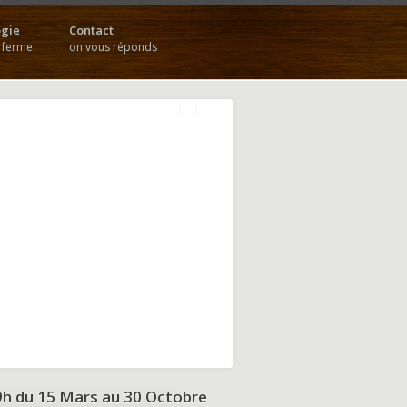
gie
Contact
a ferme
on vous réponds
9h du
15 Mars au 30 Octobre