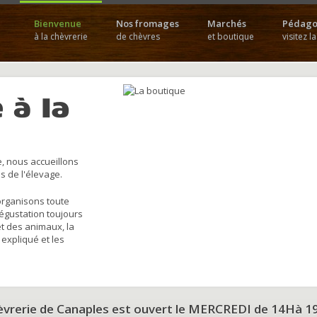
Bienvenue
Nos fromages
Marchés
Pédago
à la chèvrerie
de chèvres
et boutique
visitez l
 à la
, nous accueillons
s de l'élevage.
organisons toute
dégustation toujours
et des animaux, la
 expliqué et les
hèvrerie de Canaples est ouvert le MERCREDI de 14Hà 1