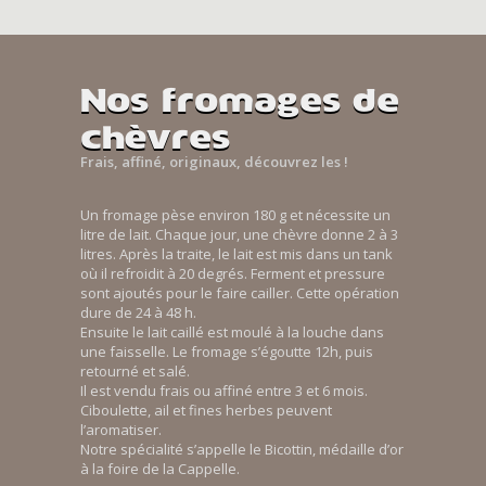
Nos fromages de
chèvres
Frais, affiné, originaux, découvrez les !
Un fromage pèse environ 180 g et nécessite un
litre de lait. Chaque jour, une chèvre donne 2 à 3
litres. Après la traite, le lait est mis dans un tank
où il refroidit à 20 degrés. Ferment et pressure
sont ajoutés pour le faire cailler. Cette opération
dure de 24 à 48 h.
Ensuite le lait caillé est moulé à la louche dans
une faisselle. Le fromage s’égoutte 12h, puis
retourné et salé.
Il est vendu frais ou affiné entre 3 et 6 mois.
Ciboulette, ail et fines herbes peuvent
l’aromatiser.
Notre spécialité s’appelle le Bicottin, médaille d’or
à la foire de la Cappelle.