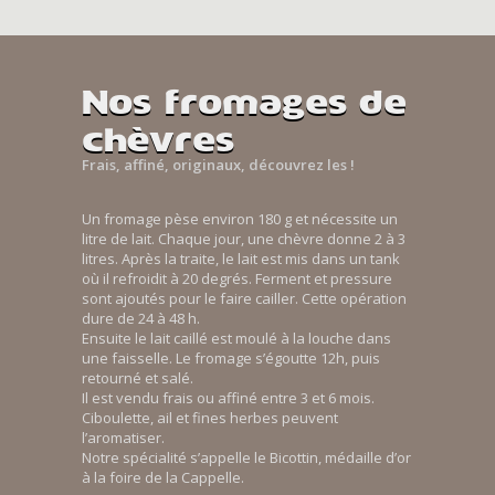
Nos fromages de
chèvres
Frais, affiné, originaux, découvrez les !
Un fromage pèse environ 180 g et nécessite un
litre de lait. Chaque jour, une chèvre donne 2 à 3
litres. Après la traite, le lait est mis dans un tank
où il refroidit à 20 degrés. Ferment et pressure
sont ajoutés pour le faire cailler. Cette opération
dure de 24 à 48 h.
Ensuite le lait caillé est moulé à la louche dans
une faisselle. Le fromage s’égoutte 12h, puis
retourné et salé.
Il est vendu frais ou affiné entre 3 et 6 mois.
Ciboulette, ail et fines herbes peuvent
l’aromatiser.
Notre spécialité s’appelle le Bicottin, médaille d’or
à la foire de la Cappelle.