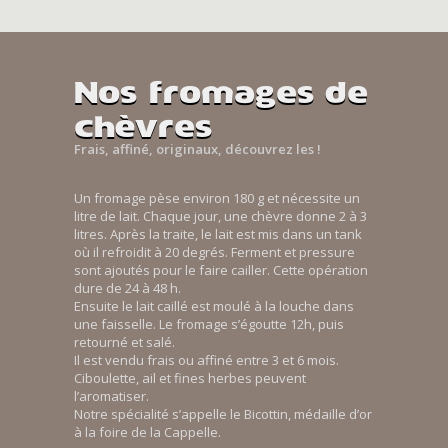
Nos fromages de
chèvres
Frais, affiné, originaux, découvrez les !
Un fromage pèse environ 180 g et nécessite un
litre de lait. Chaque jour, une chèvre donne 2 à 3
litres. Après la traite, le lait est mis dans un tank
où il refroidit à 20 degrés. Ferment et pressure
sont ajoutés pour le faire cailler. Cette opération
dure de 24 à 48 h.
Ensuite le lait caillé est moulé à la louche dans
une faisselle. Le fromage s’égoutte 12h, puis
retourné et salé.
Il est vendu frais ou affiné entre 3 et 6 mois.
Ciboulette, ail et fines herbes peuvent
l’aromatiser.
Notre spécialité s’appelle le Bicottin, médaille d’or
à la foire de la Cappelle.