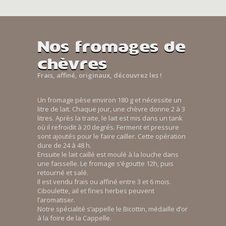
Nos fromages de
chèvres
Frais, affiné, originaux, découvrez les !
Un fromage pèse environ 180 g et nécessite un
litre de lait. Chaque jour, une chèvre donne 2 à 3
litres. Après la traite, le lait est mis dans un tank
où il refroidit à 20 degrés. Ferment et pressure
sont ajoutés pour le faire cailler. Cette opération
dure de 24 à 48 h.
Ensuite le lait caillé est moulé à la louche dans
une faisselle. Le fromage s’égoutte 12h, puis
retourné et salé.
Il est vendu frais ou affiné entre 3 et 6 mois.
Ciboulette, ail et fines herbes peuvent
l’aromatiser.
Notre spécialité s’appelle le Bicottin, médaille d’or
à la foire de la Cappelle.