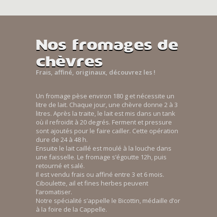
Nos fromages de
chèvres
Frais, affiné, originaux, découvrez les !
Un fromage pèse environ 180 g et nécessite un
litre de lait. Chaque jour, une chèvre donne 2 à 3
litres. Après la traite, le lait est mis dans un tank
où il refroidit à 20 degrés. Ferment et pressure
sont ajoutés pour le faire cailler. Cette opération
dure de 24 à 48 h.
Ensuite le lait caillé est moulé à la louche dans
une faisselle. Le fromage s’égoutte 12h, puis
retourné et salé.
Il est vendu frais ou affiné entre 3 et 6 mois.
Ciboulette, ail et fines herbes peuvent
l’aromatiser.
Notre spécialité s’appelle le Bicottin, médaille d’or
à la foire de la Cappelle.