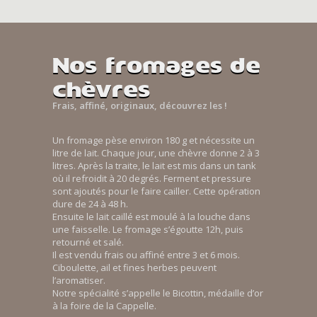
Nos fromages de
chèvres
Frais, affiné, originaux, découvrez les !
Un fromage pèse environ 180 g et nécessite un
litre de lait. Chaque jour, une chèvre donne 2 à 3
litres. Après la traite, le lait est mis dans un tank
où il refroidit à 20 degrés. Ferment et pressure
sont ajoutés pour le faire cailler. Cette opération
dure de 24 à 48 h.
Ensuite le lait caillé est moulé à la louche dans
une faisselle. Le fromage s’égoutte 12h, puis
retourné et salé.
Il est vendu frais ou affiné entre 3 et 6 mois.
Ciboulette, ail et fines herbes peuvent
l’aromatiser.
Notre spécialité s’appelle le Bicottin, médaille d’or
à la foire de la Cappelle.