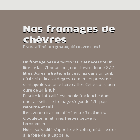
Nos fromages de
chèvres
Frais, affiné, originaux, découvrez les !
Un fromage pèse environ 180 g et nécessite un
litre de lait. Chaque jour, une chèvre donne 2 à 3
litres. Après la traite, le lait est mis dans un tank
où il refroidit à 20 degrés. Ferment et pressure
sont ajoutés pour le faire cailler. Cette opération
dure de 24 à 48 h.
Ensuite le lait caillé est moulé à la louche dans
une faisselle. Le fromage s’égoutte 12h, puis
retourné et salé.
Il est vendu frais ou affiné entre 3 et 6 mois.
Ciboulette, ail et fines herbes peuvent
l’aromatiser.
Notre spécialité s’appelle le Bicottin, médaille d’or
à la foire de la Cappelle.