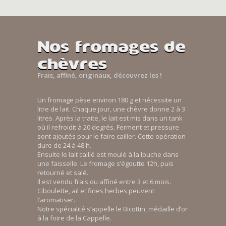
Nos fromages de
chèvres
Frais, affiné, originaux, découvrez les !
Un fromage pèse environ 180 g et nécessite un
litre de lait. Chaque jour, une chèvre donne 2 à 3
litres. Après la traite, le lait est mis dans un tank
où il refroidit à 20 degrés. Ferment et pressure
sont ajoutés pour le faire cailler. Cette opération
dure de 24 à 48 h.
Ensuite le lait caillé est moulé à la louche dans
une faisselle. Le fromage s’égoutte 12h, puis
retourné et salé.
Il est vendu frais ou affiné entre 3 et 6 mois.
Ciboulette, ail et fines herbes peuvent
l’aromatiser.
Notre spécialité s’appelle le Bicottin, médaille d’or
à la foire de la Cappelle.