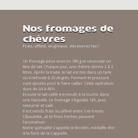
Nos fromages de
chèvres
Frais, affiné, originaux, découvrez les !
Un fromage pèse environ 180 g et nécessite un
litre de lait. Chaque jour, une chèvre donne 2 à 3
litres. Après la traite, le lait est mis dans un tank
où il refroidit à 20 degrés. Ferment et pressure
sont ajoutés pour le faire cailler. Cette opération
dure de 24 à 48 h.
Ensuite le lait caillé est moulé à la louche dans
une faisselle. Le fromage s’égoutte 12h, puis
retourné et salé.
Il est vendu frais ou affiné entre 3 et 6 mois.
Ciboulette, ail et fines herbes peuvent
l’aromatiser.
Notre spécialité s’appelle le Bicottin, médaille d’or
à la foire de la Cappelle.