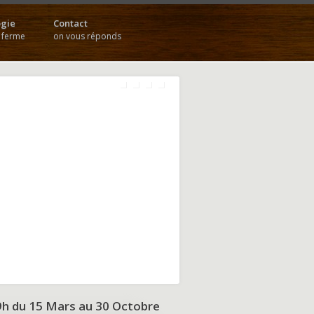
gie
Contact
a ferme
on vous réponds
9h du
15 Mars au 30 Octobre