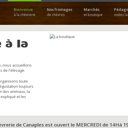
Bienvenue
Nos fromages
Marchés
Pédago
à la chèvrerie
de chèvres
et boutique
visitez l
 à la
, nous accueillons
s de l'élevage.
organisons toute
dégustation toujours
et des animaux, la
 expliqué et les
hèvrerie de Canaples est ouvert le MERCREDI de 14Hà 1