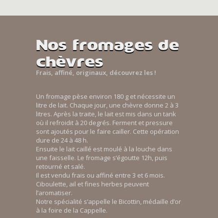
Nos fromages de
chèvres
Frais, affiné, originaux, découvrez les !
Un fromage pèse environ 180 g et nécessite un
litre de lait. Chaque jour, une chèvre donne 2 à 3
litres. Après la traite, le lait est mis dans un tank
où il refroidit à 20 degrés. Ferment et pressure
sont ajoutés pour le faire cailler. Cette opération
dure de 24 à 48 h.
Ensuite le lait caillé est moulé à la louche dans
une faisselle. Le fromage s’égoutte 12h, puis
retourné et salé.
Il est vendu frais ou affiné entre 3 et 6 mois.
Ciboulette, ail et fines herbes peuvent
l’aromatiser.
Notre spécialité s’appelle le Bicottin, médaille d’or
à la foire de la Cappelle.