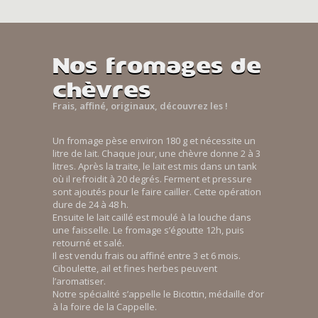
Nos fromages de
chèvres
Frais, affiné, originaux, découvrez les !
Un fromage pèse environ 180 g et nécessite un
litre de lait. Chaque jour, une chèvre donne 2 à 3
litres. Après la traite, le lait est mis dans un tank
où il refroidit à 20 degrés. Ferment et pressure
sont ajoutés pour le faire cailler. Cette opération
dure de 24 à 48 h.
Ensuite le lait caillé est moulé à la louche dans
une faisselle. Le fromage s’égoutte 12h, puis
retourné et salé.
Il est vendu frais ou affiné entre 3 et 6 mois.
Ciboulette, ail et fines herbes peuvent
l’aromatiser.
Notre spécialité s’appelle le Bicottin, médaille d’or
à la foire de la Cappelle.