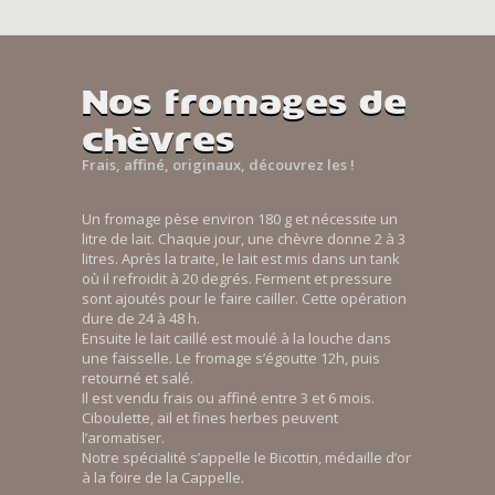
Nos fromages de
chèvres
Frais, affiné, originaux, découvrez les !
Un fromage pèse environ 180 g et nécessite un
litre de lait. Chaque jour, une chèvre donne 2 à 3
litres. Après la traite, le lait est mis dans un tank
où il refroidit à 20 degrés. Ferment et pressure
sont ajoutés pour le faire cailler. Cette opération
dure de 24 à 48 h.
Ensuite le lait caillé est moulé à la louche dans
une faisselle. Le fromage s’égoutte 12h, puis
retourné et salé.
Il est vendu frais ou affiné entre 3 et 6 mois.
Ciboulette, ail et fines herbes peuvent
l’aromatiser.
Notre spécialité s’appelle le Bicottin, médaille d’or
à la foire de la Cappelle.