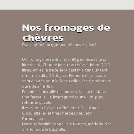
Nos fromages de
chèvres
Frais, affiné, originaux, découvrez les !
Un fromage pèse environ 180 g et nécessite un
litre de lait. Chaque jour, une chèvre donne 2 à 3
litres. Après la traite, le lait est mis dans un tank
où il refroidit à 20 degrés. Ferment et pressure
sont ajoutés pour le faire cailler. Cette opération
dure de 24 à 48 h.
Ensuite le lait caillé est moulé à la louche dans
une faisselle. Le fromage s’égoutte 12h, puis
retourné et salé.
Il est vendu frais ou affiné entre 3 et 6 mois.
Ciboulette, ail et fines herbes peuvent
l’aromatiser.
Notre spécialité s’appelle le Bicottin, médaille d’or
à la foire de la Cappelle.