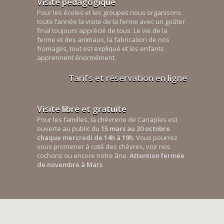
Visite pédagogique
Pour les écoles et les groupes nous organisons
toute l’année la visite de la ferme avec un goûter
final toujours apprécié de tous. Le vie de la
ferme et des animaux, la fabrication de nos
fromages, tout est expliqué et les enfants
apprennent énormément.
Tarifs et réservation en ligne
Visite libre et gratuite
Pour les familles, la chèvrerie de Canaples est
ouverte au public du
15 mars au 30 octobre
chaque mercredi de 14h à 19h
. Vous pourrez
vous promener à coté des chèvres, voir nos
cochons ou encore notre âne.
Attention fermée
de novembre à Mars