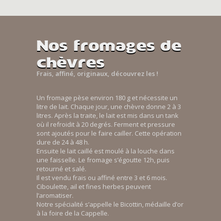
Nos fromages de
chèvres
Frais, affiné, originaux, découvrez les !
Un fromage pèse environ 180 g et nécessite un
litre de lait. Chaque jour, une chèvre donne 2 à 3
litres. Après la traite, le lait est mis dans un tank
où il refroidit à 20 degrés. Ferment et pressure
sont ajoutés pour le faire cailler. Cette opération
dure de 24 à 48 h.
Ensuite le lait caillé est moulé à la louche dans
une faisselle. Le fromage s’égoutte 12h, puis
retourné et salé.
Il est vendu frais ou affiné entre 3 et 6 mois.
Ciboulette, ail et fines herbes peuvent
l’aromatiser.
Notre spécialité s’appelle le Bicottin, médaille d’or
à la foire de la Cappelle.