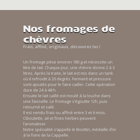
Nos fromages de
chèvres
Frais, affiné, originaux, découvrez les !
Un fromage pèse environ 180 g et nécessite un
litre de lait. Chaque jour, une chèvre donne 2 à 3
litres. Après la traite, le lait est mis dans un tank
où il refroidit à 20 degrés. Ferment et pressure
sont ajoutés pour le faire cailler. Cette opération
dure de 24 à 48 h.
Ensuite le lait caillé est moulé à la louche dans
une faisselle. Le fromage s’égoutte 12h, puis
retourné et salé.
Il est vendu frais ou affiné entre 3 et 6 mois.
Ciboulette, ail et fines herbes peuvent
l’aromatiser.
Notre spécialité s’appelle le Bicottin, médaille d’or
à la foire de la Cappelle.