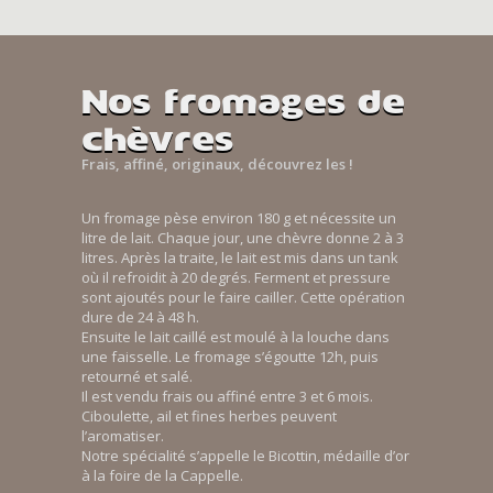
Nos fromages de
chèvres
Frais, affiné, originaux, découvrez les !
Un fromage pèse environ 180 g et nécessite un
litre de lait. Chaque jour, une chèvre donne 2 à 3
litres. Après la traite, le lait est mis dans un tank
où il refroidit à 20 degrés. Ferment et pressure
sont ajoutés pour le faire cailler. Cette opération
dure de 24 à 48 h.
Ensuite le lait caillé est moulé à la louche dans
une faisselle. Le fromage s’égoutte 12h, puis
retourné et salé.
Il est vendu frais ou affiné entre 3 et 6 mois.
Ciboulette, ail et fines herbes peuvent
l’aromatiser.
Notre spécialité s’appelle le Bicottin, médaille d’or
à la foire de la Cappelle.