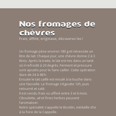
Nos fromages de
chèvres
Frais, affiné, originaux, découvrez les !
Un fromage pèse environ 180 g et nécessite un
litre de lait. Chaque jour, une chèvre donne 2 à 3
litres. Après la traite, le lait est mis dans un tank
où il refroidit à 20 degrés. Ferment et pressure
sont ajoutés pour le faire cailler. Cette opération
dure de 24 à 48 h.
Ensuite le lait caillé est moulé à la louche dans
une faisselle. Le fromage s’égoutte 12h, puis
retourné et salé.
Il est vendu frais ou affiné entre 3 et 6 mois.
Ciboulette, ail et fines herbes peuvent
l’aromatiser.
Notre spécialité s’appelle le Bicottin, médaille d’or
à la foire de la Cappelle.