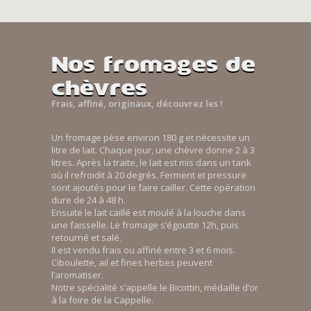
Nos fromages de
chèvres
Frais, affiné, originaux, découvrez les !
Un fromage pèse environ 180 g et nécessite un
litre de lait. Chaque jour, une chèvre donne 2 à 3
litres. Après la traite, le lait est mis dans un tank
où il refroidit à 20 degrés. Ferment et pressure
sont ajoutés pour le faire cailler. Cette opération
dure de 24 à 48 h.
Ensuite le lait caillé est moulé à la louche dans
une faisselle. Le fromage s’égoutte 12h, puis
retourné et salé.
Il est vendu frais ou affiné entre 3 et 6 mois.
Ciboulette, ail et fines herbes peuvent
l’aromatiser.
Notre spécialité s’appelle le Bicottin, médaille d’or
à la foire de la Cappelle.