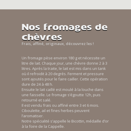
Nos fromages de
chèvres
Frais, affiné, originaux, découvrez les !
Un fromage pèse environ 180 g et nécessite un
litre de lait. Chaque jour, une chèvre donne 2 à 3
litres. Après la traite, le lait est mis dans un tank
où il refroidit à 20 degrés. Ferment et pressure
sont ajoutés pour le faire cailler. Cette opération
dure de 24 à 48 h.
Ensuite le lait caillé est moulé à la louche dans
une faisselle. Le fromage s’égoutte 12h, puis
retourné et salé.
Il est vendu frais ou affiné entre 3 et 6 mois.
Ciboulette, ail et fines herbes peuvent
l’aromatiser.
Notre spécialité s’appelle le Bicottin, médaille d’or
à la foire de la Cappelle.