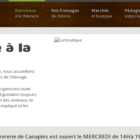
Bienvenue
Nos fromages
Marchés
Pédago
à la chèvrerie
de chèvres
et boutique
visitez l
 à la
, nous accueillons
s de l'élevage.
organisons toute
dégustation toujours
et des animaux, la
 expliqué et les
hèvrerie de Canaples est ouvert le MERCREDI de 14Hà 1