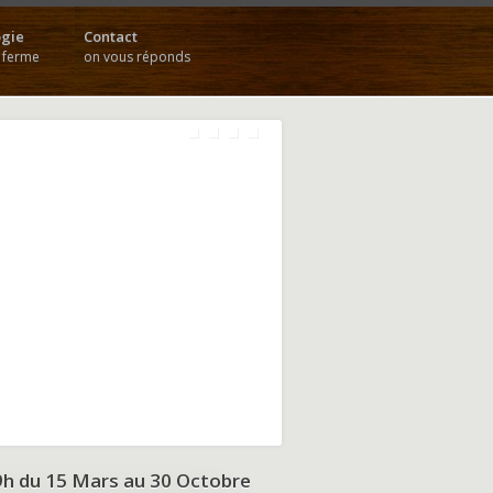
gie
Contact
a ferme
on vous réponds
9h du
15 Mars au 30 Octobre