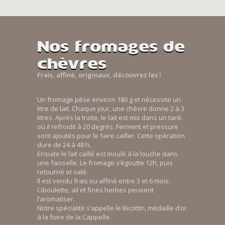
Nos fromages de
chèvres
Frais, affiné, originaux, découvrez les !
Un fromage pèse environ 180 g et nécessite un
litre de lait. Chaque jour, une chèvre donne 2 à 3
litres. Après la traite, le lait est mis dans un tank
où il refroidit à 20 degrés. Ferment et pressure
sont ajoutés pour le faire cailler. Cette opération
dure de 24 à 48 h.
Ensuite le lait caillé est moulé à la louche dans
une faisselle. Le fromage s’égoutte 12h, puis
retourné et salé.
Il est vendu frais ou affiné entre 3 et 6 mois.
Ciboulette, ail et fines herbes peuvent
l’aromatiser.
Notre spécialité s’appelle le Bicottin, médaille d’or
à la foire de la Cappelle.