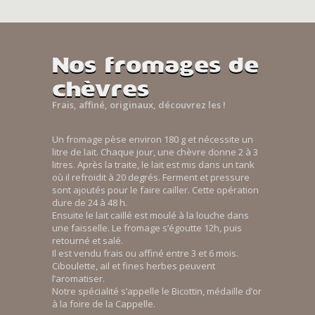
Nos fromages de
chèvres
Frais, affiné, originaux, découvrez les !
Un fromage pèse environ 180 g et nécessite un
litre de lait. Chaque jour, une chèvre donne 2 à 3
litres. Après la traite, le lait est mis dans un tank
où il refroidit à 20 degrés. Ferment et pressure
sont ajoutés pour le faire cailler. Cette opération
dure de 24 à 48 h.
Ensuite le lait caillé est moulé à la louche dans
une faisselle. Le fromage s’égoutte 12h, puis
retourné et salé.
Il est vendu frais ou affiné entre 3 et 6 mois.
Ciboulette, ail et fines herbes peuvent
l’aromatiser.
Notre spécialité s’appelle le Bicottin, médaille d’or
à la foire de la Cappelle.