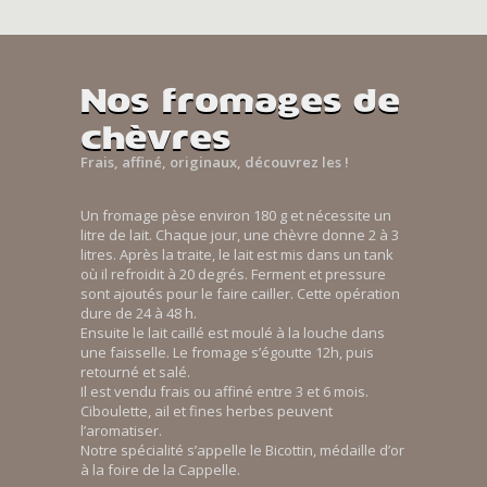
Nos fromages de
chèvres
Frais, affiné, originaux, découvrez les !
Un fromage pèse environ 180 g et nécessite un
litre de lait. Chaque jour, une chèvre donne 2 à 3
litres. Après la traite, le lait est mis dans un tank
où il refroidit à 20 degrés. Ferment et pressure
sont ajoutés pour le faire cailler. Cette opération
dure de 24 à 48 h.
Ensuite le lait caillé est moulé à la louche dans
une faisselle. Le fromage s’égoutte 12h, puis
retourné et salé.
Il est vendu frais ou affiné entre 3 et 6 mois.
Ciboulette, ail et fines herbes peuvent
l’aromatiser.
Notre spécialité s’appelle le Bicottin, médaille d’or
à la foire de la Cappelle.