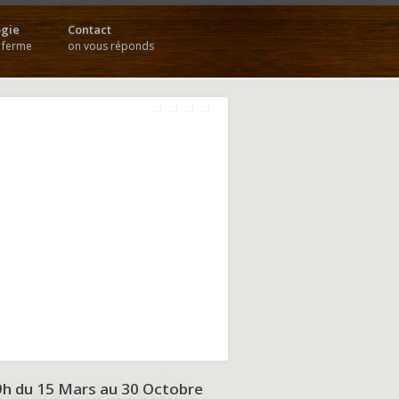
gie
Contact
a ferme
on vous réponds
9h du
15 Mars au 30 Octobre