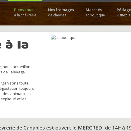
Bienvenue
Nos fromages
Marchés
Pédago
à la chèvrerie
de chèvres
et boutique
visitez l
 à la
, nous accueillons
s de l'élevage.
organisons toute
dégustation toujours
et des animaux, la
 expliqué et les
hèvrerie de Canaples est ouvert le MERCREDI de 14Hà 1