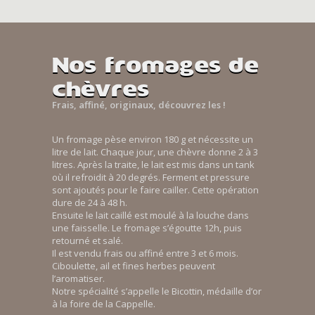
Nos fromages de
chèvres
Frais, affiné, originaux, découvrez les !
Un fromage pèse environ 180 g et nécessite un
litre de lait. Chaque jour, une chèvre donne 2 à 3
litres. Après la traite, le lait est mis dans un tank
où il refroidit à 20 degrés. Ferment et pressure
sont ajoutés pour le faire cailler. Cette opération
dure de 24 à 48 h.
Ensuite le lait caillé est moulé à la louche dans
une faisselle. Le fromage s’égoutte 12h, puis
retourné et salé.
Il est vendu frais ou affiné entre 3 et 6 mois.
Ciboulette, ail et fines herbes peuvent
l’aromatiser.
Notre spécialité s’appelle le Bicottin, médaille d’or
à la foire de la Cappelle.