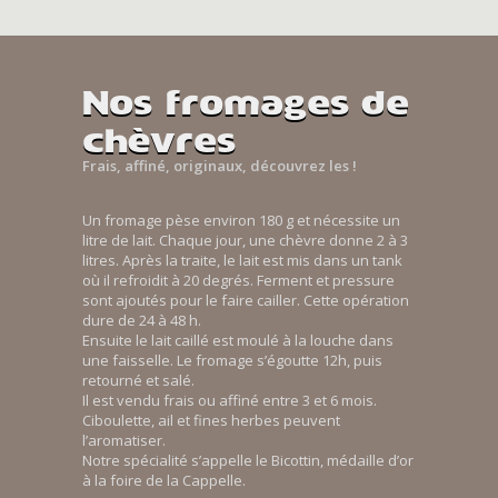
Nos fromages de
chèvres
Frais, affiné, originaux, découvrez les !
Un fromage pèse environ 180 g et nécessite un
litre de lait. Chaque jour, une chèvre donne 2 à 3
litres. Après la traite, le lait est mis dans un tank
où il refroidit à 20 degrés. Ferment et pressure
sont ajoutés pour le faire cailler. Cette opération
dure de 24 à 48 h.
Ensuite le lait caillé est moulé à la louche dans
une faisselle. Le fromage s’égoutte 12h, puis
retourné et salé.
Il est vendu frais ou affiné entre 3 et 6 mois.
Ciboulette, ail et fines herbes peuvent
l’aromatiser.
Notre spécialité s’appelle le Bicottin, médaille d’or
à la foire de la Cappelle.