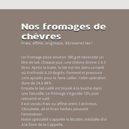
Nos fromages de
chèvres
Frais, affiné, originaux, découvrez les !
Un fromage pèse environ 180 g et nécessite un
litre de lait. Chaque jour, une chèvre donne 2 à 3
litres. Après la traite, le lait est mis dans un tank
où il refroidit à 20 degrés. Ferment et pressure
sont ajoutés pour le faire cailler. Cette opération
dure de 24 à 48 h.
Ensuite le lait caillé est moulé à la louche dans
une faisselle. Le fromage s’égoutte 12h, puis
retourné et salé.
Il est vendu frais ou affiné entre 3 et 6 mois.
Ciboulette, ail et fines herbes peuvent
l’aromatiser.
Notre spécialité s’appelle le Bicottin, médaille d’or
à la foire de la Cappelle.