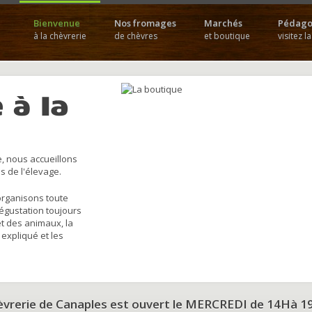
Bienvenue
Nos fromages
Marchés
Pédago
à la chèvrerie
de chèvres
et boutique
visitez l
 à la
, nous accueillons
s de l'élevage.
organisons toute
dégustation toujours
et des animaux, la
 expliqué et les
hèvrerie de Canaples est ouvert le MERCREDI de 14Hà 1