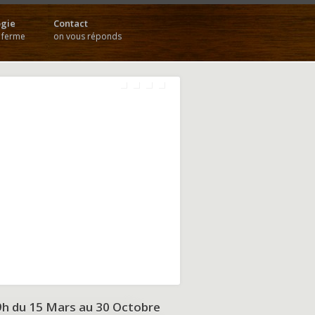
gie
Contact
a ferme
on vous réponds
9h du
15 Mars au 30 Octobre