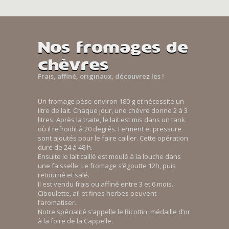
Nos fromages de
chèvres
Frais, affiné, originaux, découvrez les !
Un fromage pèse environ 180 g et nécessite un
litre de lait. Chaque jour, une chèvre donne 2 à 3
litres. Après la traite, le lait est mis dans un tank
où il refroidit à 20 degrés. Ferment et pressure
sont ajoutés pour le faire cailler. Cette opération
dure de 24 à 48 h.
Ensuite le lait caillé est moulé à la louche dans
une faisselle. Le fromage s’égoutte 12h, puis
retourné et salé.
Il est vendu frais ou affiné entre 3 et 6 mois.
Ciboulette, ail et fines herbes peuvent
l’aromatiser.
Notre spécialité s’appelle le Bicottin, médaille d’or
à la foire de la Cappelle.