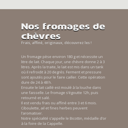
Nos fromages de
chèvres
Frais, affiné, originaux, découvrez les !
Un fromage pèse environ 180 g et nécessite un
litre de lait. Chaque jour, une chèvre donne 2 à 3
litres. Après la traite, le lait est mis dans un tank
où il refroidit à 20 degrés. Ferment et pressure
sont ajoutés pour le faire cailler. Cette opération
dure de 24 à 48 h.
Ensuite le lait caillé est moulé à la louche dans
une faisselle. Le fromage s’égoutte 12h, puis
retourné et salé.
Il est vendu frais ou affiné entre 3 et 6 mois.
Ciboulette, ail et fines herbes peuvent
l’aromatiser.
Notre spécialité s’appelle le Bicottin, médaille d’or
à la foire de la Cappelle.