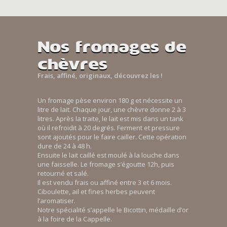
Nos fromages de
chèvres
Frais, affiné, originaux, découvrez les !
Un fromage pèse environ 180 g et nécessite un
litre de lait. Chaque jour, une chèvre donne 2 à 3
litres. Après la traite, le lait est mis dans un tank
où il refroidit à 20 degrés. Ferment et pressure
sont ajoutés pour le faire cailler. Cette opération
dure de 24 à 48 h.
Ensuite le lait caillé est moulé à la louche dans
une faisselle. Le fromage s’égoutte 12h, puis
retourné et salé.
Il est vendu frais ou affiné entre 3 et 6 mois.
Ciboulette, ail et fines herbes peuvent
l’aromatiser.
Notre spécialité s’appelle le Bicottin, médaille d’or
à la foire de la Cappelle.