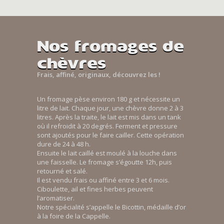
Nos fromages de
chèvres
Frais, affiné, originaux, découvrez les !
Un fromage pèse environ 180 g et nécessite un
litre de lait. Chaque jour, une chèvre donne 2 à 3
litres. Après la traite, le lait est mis dans un tank
où il refroidit à 20 degrés. Ferment et pressure
sont ajoutés pour le faire cailler. Cette opération
dure de 24 à 48 h.
Ensuite le lait caillé est moulé à la louche dans
une faisselle. Le fromage s’égoutte 12h, puis
retourné et salé.
Il est vendu frais ou affiné entre 3 et 6 mois.
Ciboulette, ail et fines herbes peuvent
l’aromatiser.
Notre spécialité s’appelle le Bicottin, médaille d’or
à la foire de la Cappelle.