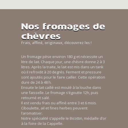
Nos fromages de
chèvres
Frais, affiné, originaux, découvrez les !
Un fromage pèse environ 180 g et nécessite un
litre de lait. Chaque jour, une chèvre donne 2 à 3
litres. Après la traite, le lait est mis dans un tank
où il refroidit à 20 degrés. Ferment et pressure
sont ajoutés pour le faire cailler. Cette opération
dure de 24 à 48 h.
Ensuite le lait caillé est moulé à la louche dans
une faisselle. Le fromage s’égoutte 12h, puis
retourné et salé.
Il est vendu frais ou affiné entre 3 et 6 mois.
Ciboulette, ail et fines herbes peuvent
l’aromatiser.
Notre spécialité s’appelle le Bicottin, médaille d’or
à la foire de la Cappelle.