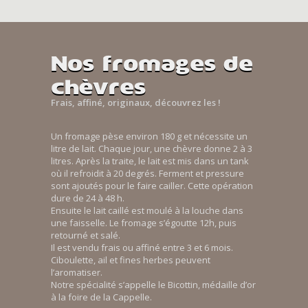
Nos fromages de
chèvres
Frais, affiné, originaux, découvrez les !
Un fromage pèse environ 180 g et nécessite un
litre de lait. Chaque jour, une chèvre donne 2 à 3
litres. Après la traite, le lait est mis dans un tank
où il refroidit à 20 degrés. Ferment et pressure
sont ajoutés pour le faire cailler. Cette opération
dure de 24 à 48 h.
Ensuite le lait caillé est moulé à la louche dans
une faisselle. Le fromage s’égoutte 12h, puis
retourné et salé.
Il est vendu frais ou affiné entre 3 et 6 mois.
Ciboulette, ail et fines herbes peuvent
l’aromatiser.
Notre spécialité s’appelle le Bicottin, médaille d’or
à la foire de la Cappelle.