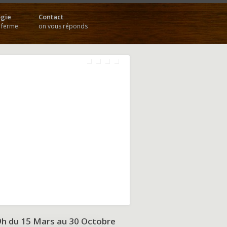
gie
Contact
a ferme
on vous réponds
9h du
15 Mars au 30 Octobre