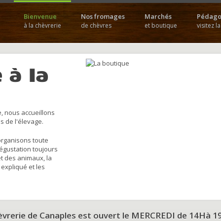
Bienvenue
Nos fromages
Marchés
Pédago
à la chèvrerie
de chèvres
et boutique
visitez l
 à la
, nous accueillons
s de l'élevage.
organisons toute
dégustation toujours
et des animaux, la
 expliqué et les
hèvrerie de Canaples est ouvert le MERCREDI de 14Hà 1