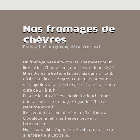
Nos fromages de
chèvres
Frais, affiné, originaux, découvrez les !
Un fromage pèse environ 180 g et nécessite un
litre de lait. Chaque jour, une chèvre donne 2 à 3
litres. Après la traite, le lait est mis dans un tank
où il refroidit à 20 degrés. Ferment et pressure
sont ajoutés pour le faire cailler. Cette opération
dure de 24 à 48 h.
Ensuite le lait caillé est moulé à la louche dans
une faisselle. Le fromage s’égoutte 12h, puis
retourné et salé.
Il est vendu frais ou affiné entre 3 et 6 mois.
Ciboulette, ail et fines herbes peuvent
l’aromatiser.
Notre spécialité s’appelle le Bicottin, médaille d’or
à la foire de la Cappelle.