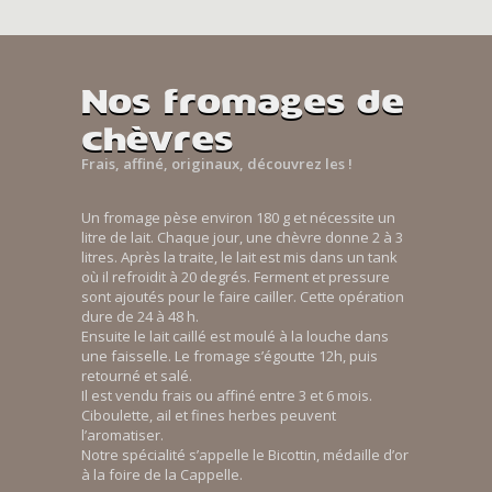
Nos fromages de
chèvres
Frais, affiné, originaux, découvrez les !
Un fromage pèse environ 180 g et nécessite un
litre de lait. Chaque jour, une chèvre donne 2 à 3
litres. Après la traite, le lait est mis dans un tank
où il refroidit à 20 degrés. Ferment et pressure
sont ajoutés pour le faire cailler. Cette opération
dure de 24 à 48 h.
Ensuite le lait caillé est moulé à la louche dans
une faisselle. Le fromage s’égoutte 12h, puis
retourné et salé.
Il est vendu frais ou affiné entre 3 et 6 mois.
Ciboulette, ail et fines herbes peuvent
l’aromatiser.
Notre spécialité s’appelle le Bicottin, médaille d’or
à la foire de la Cappelle.