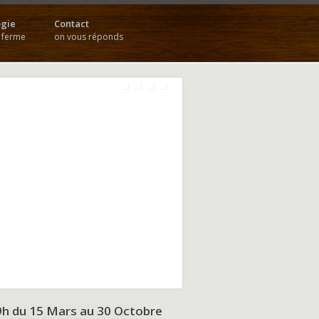
gie
Contact
a ferme
on vous réponds
9h du
15 Mars au 30 Octobre