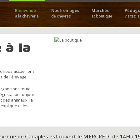
Bienvenue
Nos fromages
Marchés
Pédago
à la chèvrerie
de chèvres
et boutique
visitez l
 à la
, nous accueillons
s de l'élevage.
organisons toute
dégustation toujours
et des animaux, la
 expliqué et les
hèvrerie de Canaples est ouvert le MERCREDI de 14Hà 1